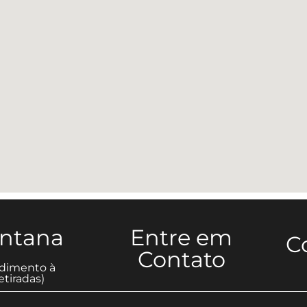
antana
Entre em
C
Contato
dimento à
tiradas)