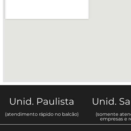
Unid. Paulista
Unid. S
(atendimento rápido no balcão)
(somente aten
empresas e re