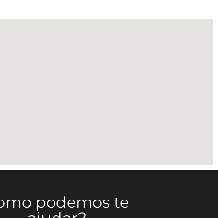
omo podemos te
ajudar?