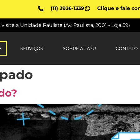
(11) 3926-1339
Clique e fale co
site a Unidade Paulista (Av. Paulista, 2001 - Loja 59)
O
SERVIÇOS
SOBRE A LAYU
CONTATO
apado
ado?