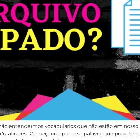
 não entendermos vocabulários que não estão em nosso 
‘grafiquês’. Começando por essa palavra, que pode ter 