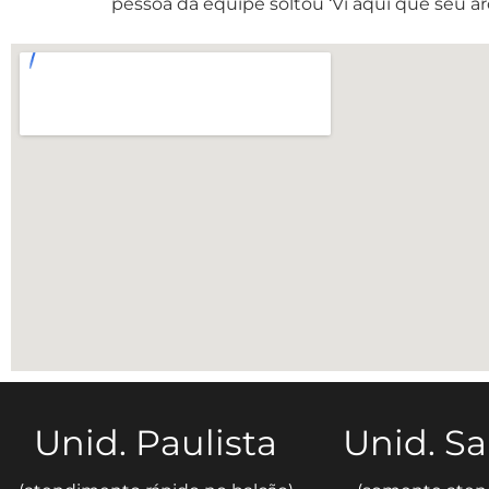
pessoa da equipe soltou ‘Vi aqui que seu ar
Unid. Paulista
Unid. S