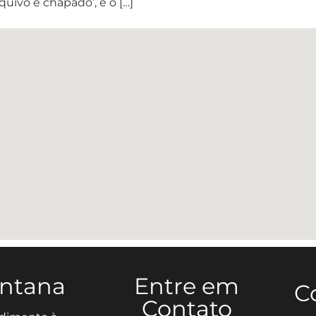
quivo é chapado’, e o […]
antana
Entre em
C
Contato