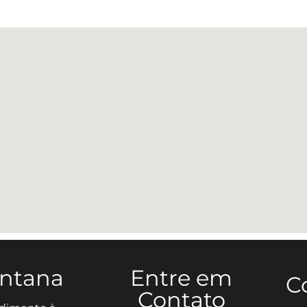
antana
Entre em
C
Contato