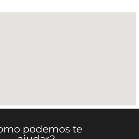
omo podemos te
ajudar?