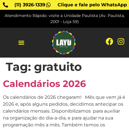
(11) 3926-1339
Clique e fale pelo WhatsApp
Atendimento Rápido: visite a Unidade Paulista (Av. Paulista,
2001 - Loja 59)
SOBRE A LAYU
Tag:
gratuito
Calendários 2026
Os calendários de 2026 chegaram! Mês que vem já é
2026 e, após alguns pedidos, decidimos antecipar os
calendários mensais. Disponibilizamos para auxiliar
na organização do dia-a-dia, e para ajudar na sua
programação mês a mês. Também temos os