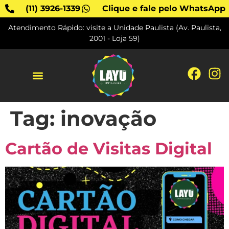
(11) 3926-1339
Clique e fale pelo WhatsApp
Atendimento Rápido: visite a Unidade Paulista (Av. Paulista,
2001 - Loja 59)
SOBRE A LAYU
Tag:
inovação
Cartão de Visitas Digital