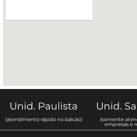
Unid. Paulista
Unid. S
(atendimento rápido no balcão)
(somente aten
empresas e re