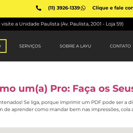
(11) 3926-1339
Clique e fale co
site a Unidade Paulista (Av. Paulista, 2001 - Loja 59)
O
SERVIÇOS
SOBRE A LAYU
CONTATO
o um(a) Pro: Faça os Seus
ntenados! Se liga, porque imprimir um PDF pode ser a 
fim de aprender como mandar bem nas impressões, cola a