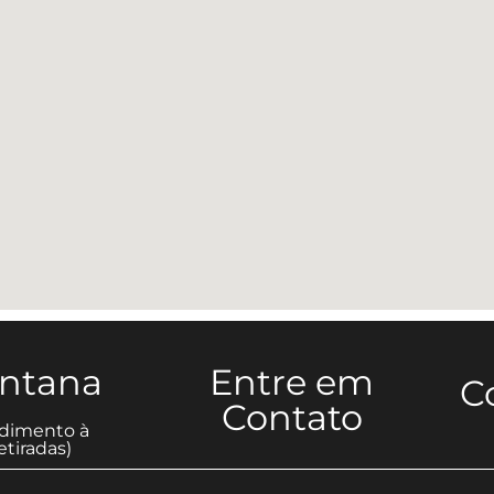
antana
Entre em
C
Contato
dimento à
tiradas)