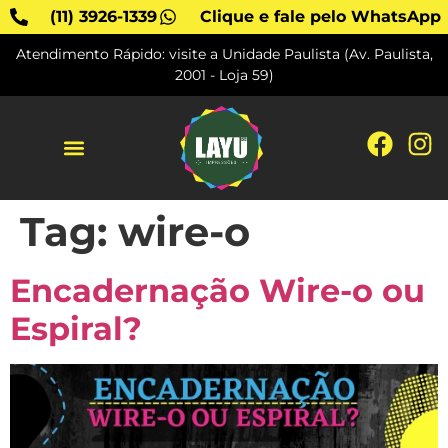
(11) 3926-1339
Clique e fale pelo WhatsApp
Atendimento Rápido: visite a Unidade Paulista (Av. Paulista,
2001 - Loja 59)
SOBRE A LAYU
Tag:
wire-o
Encadernação Wire-o ou
Espiral?