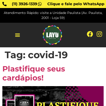
(11) 3926-1339
Clique e fale pelo WhatsApp
Atendimento Rápido: visite a Unidade Paulista (Av. Paulista,
2001 - Loja 59)
SOBRE A LAYU
Tag:
covid-19
Plastifique seus
cardápios!