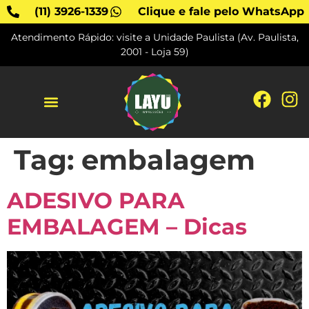
(11) 3926-1339
Clique e fale pelo WhatsApp
Atendimento Rápido: visite a Unidade Paulista (Av. Paulista,
2001 - Loja 59)
SOBRE A LAYU
Tag:
embalagem
ADESIVO PARA
EMBALAGEM – Dicas