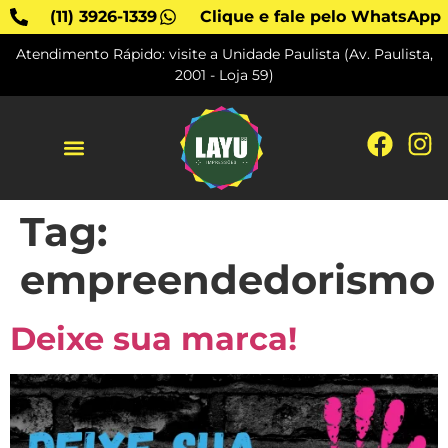
(11) 3926-1339
Clique e fale pelo WhatsApp
Atendimento Rápido: visite a Unidade Paulista (Av. Paulista,
2001 - Loja 59)
SOBRE A LAYU
Tag:
empreendedorismo
Deixe sua marca!