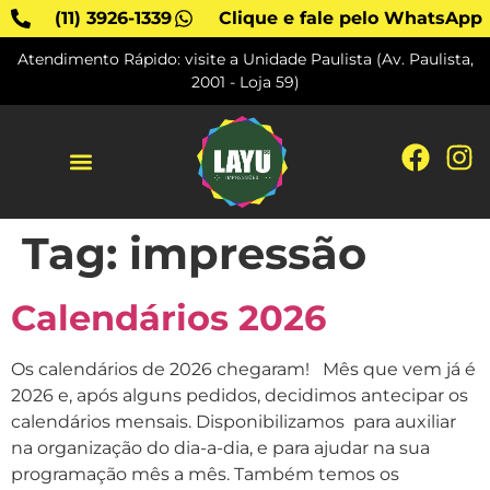
(11) 3926-1339
Clique e fale pelo WhatsApp
Atendimento Rápido: visite a Unidade Paulista (Av. Paulista,
2001 - Loja 59)
SOBRE A LAYU
Tag:
impressão
Calendários 2026
Os calendários de 2026 chegaram! Mês que vem já é
2026 e, após alguns pedidos, decidimos antecipar os
calendários mensais. Disponibilizamos para auxiliar
na organização do dia-a-dia, e para ajudar na sua
programação mês a mês. Também temos os