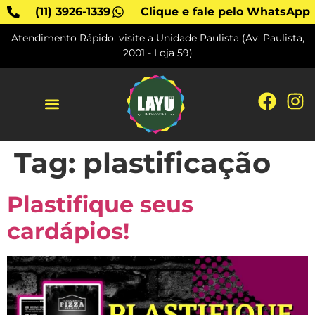
(11) 3926-1339
Clique e fale pelo WhatsApp
Atendimento Rápido: visite a Unidade Paulista (Av. Paulista,
2001 - Loja 59)
SOBRE A LAYU
Tag:
plastificação
Plastifique seus
cardápios!