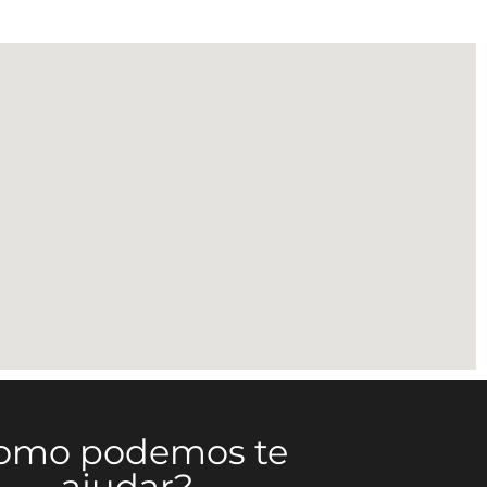
omo podemos te
ajudar?