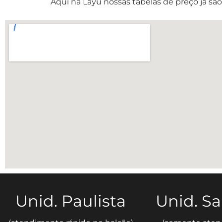
Aqui na Layu nossas tabelas de preço já são
Unid. Paulista
Unid. S