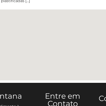
 plastificadas […]
antana
Entre em
C
Contato