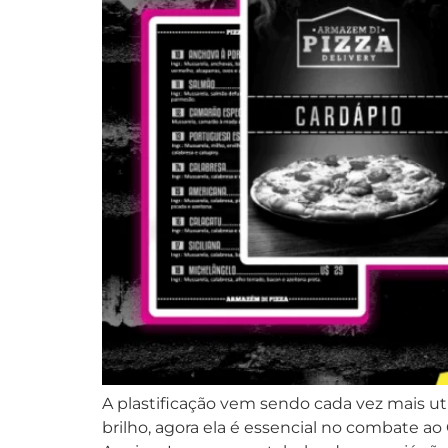
A plastificação vem sendo cada vez mais ut
brilho, agora ela é essencial no combate ao